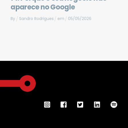
aparece no Google
By
Sandro Rodrigues
em
05
/
05
/
2026