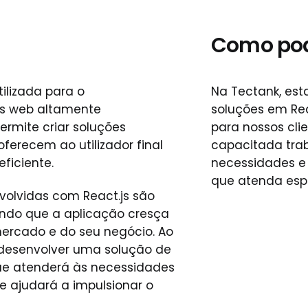
Como po
ilizada para o
Na Tectank, es
es web altamente
soluções em Rea
Permite criar soluções
para nossos cli
ferecem ao utilizador final
capacitada trab
ficiente.
necessidades e 
que atenda espe
volvidas com React.js são
indo que a aplicação cresça
rcado e do seu negócio. Ao
el desenvolver uma solução de
ue atenderá às necessidades
e ajudará a impulsionar o