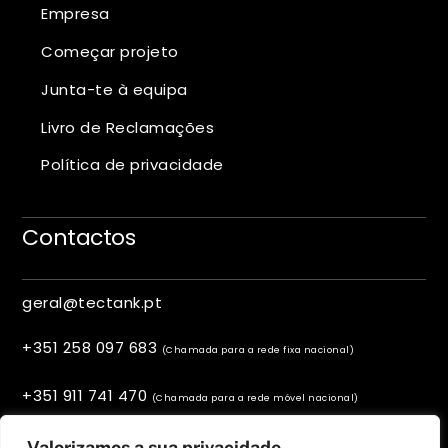
Empresa
Começar projeto
Junta-te à equipa
Livro de Reclamações
Política de privacidade
Contactos
geral@tectank.pt
+351 258 097 683
(Chamada para a rede fixa nacional)
+351 911 741 470
(Chamada para a rede móvel nacional)
Viana do Castelo, Portugal
Valorizamos a sua privacidade