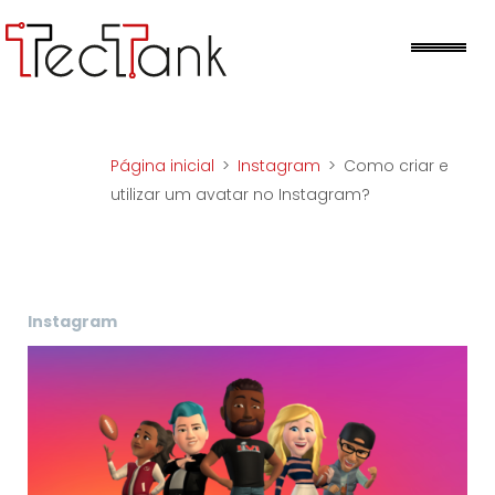
Skip
to
Me
content
Página inicial
>
Instagram
>
Como criar e
utilizar um avatar no Instagram?
Instagram