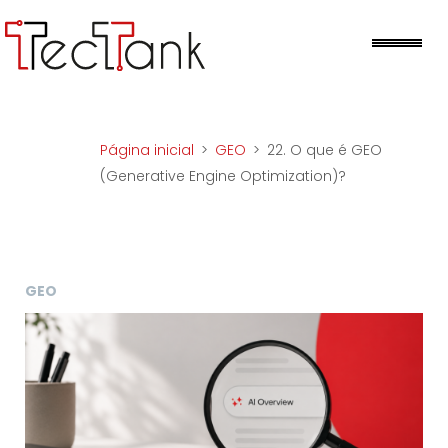
Skip
to
Me
content
Página inicial
>
GEO
>
22. O que é GEO
(Generative Engine Optimization)?
GEO