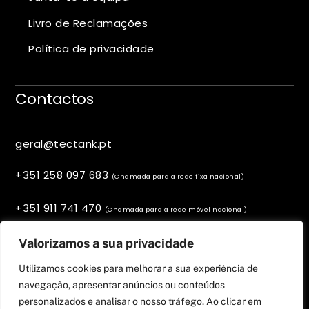
Livro de Reclamações
Política de privacidade
Contactos
geral@tectank.pt
+351 258 097 683
(Chamada para a rede fixa nacional)
+351 911 741 470
(Chamada para a rede móvel nacional)
Viana do Castelo, Portugal
Valorizamos a sua privacidade
Utilizamos cookies para melhorar a sua experiência de
navegação, apresentar anúncios ou conteúdos
personalizados e analisar o nosso tráfego. Ao clicar em