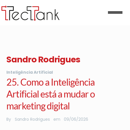
Skip
to
Me
content
Sandro Rodrigues
Inteligência Artificial
25. Como a Inteligência
Artificial está a mudar o
marketing digital
By
Sandro Rodrigues
em
09
/
06
/
2026