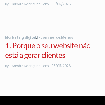
By
Sandro Rodrigues
em
05
/
05
/
2026
,
,
Marketing digital
E-commerce
Menus
1. Porque o seu website não
está a gerar clientes
By
Sandro Rodrigues
em
05
/
05
/
2026