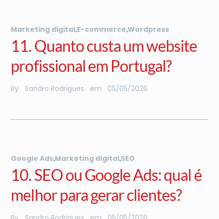
,
,
Marketing digital
E-commerce
Wordpress
11. Quanto custa um website
profissional em Portugal?
By
Sandro Rodrigues
em
05
/
05
/
2026
,
,
Google Ads
Marketing digital
SEO
10. SEO ou Google Ads: qual é
melhor para gerar clientes?
By
Sandro Rodrigues
em
05
/
05
/
2026