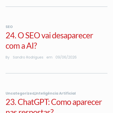
SEO
24. O SEO vai desaparecer
com a AI?
By
Sandro Rodrigues
em
09
/
06
/
2026
,
Uncategorized
Inteligência Artificial
23. ChatGPT: Como aparecer
nas respostas?