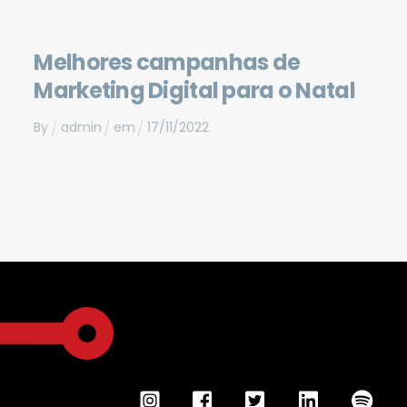
Melhores campanhas de
Marketing Digital para o Natal
By
admin
em
17
/
11
/
2022