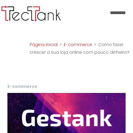
Skip
to
Me
content
Página inicial
>
E-commerce
>
Como fazer
crescer a sua loja online com pouco dinheiro?
E-commerce