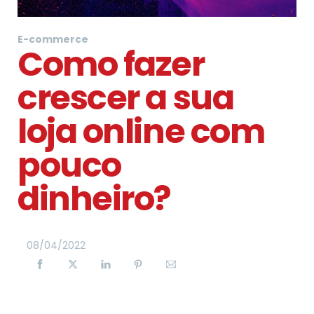
E-commerce
Como fazer
crescer a sua
loja online com
pouco
dinheiro?
08
/
04
/
2022