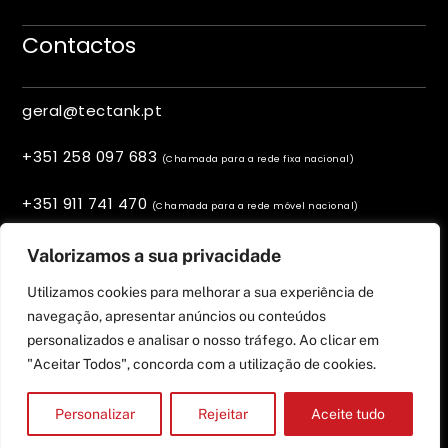
Contactos
geral@tectank.pt
+351 258 097 683
(Chamada para a rede fixa nacional)
+351 911 741 470
(Chamada para a rede móvel nacional)
Viana do Castelo, Portugal
Valorizamos a sua privacidade
Utilizamos cookies para melhorar a sua experiência de
navegação, apresentar anúncios ou conteúdos
personalizados e analisar o nosso tráfego. Ao clicar em
"Aceitar Todos", concorda com a utilização de cookies.
Personalizar
Rejeitar
Aceite tudo